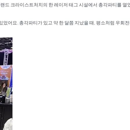
뉴질랜드 크라이스트처치의 한 레이저 태그 시설에서 총각파티를 열었을 
있었어요. 총각파티가 있고 약 한 달쯤 지났을 때, 평소처럼 우