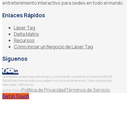
entretenimiento interactivo para sedes en todo el mundo.
Enlaces Rápidos
Láser Tag
Delta Matrix
Recursos
Cómo Iniciar un Negocio de Láser Tag
Síguenos
La empresa de láser tag más antigua y confiable del mundo
Todo el contenido ©2026
DeltaStrike International o sus respectivos titulares de derechos. Todos los derechos
reservados. Delta Strike
pew pew
Política de Privacidad
Términos de Servicio
Get in Touch